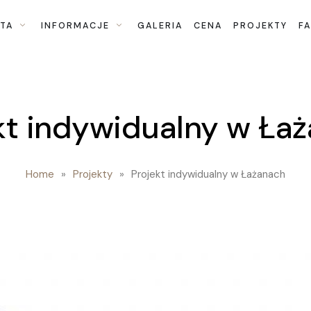
TA
INFORMACJE
GALERIA
CENA
PROJEKTY
F
kt indywidualny w Ła
Home
»
Projekty
»
Projekt indywidualny w Łażanach