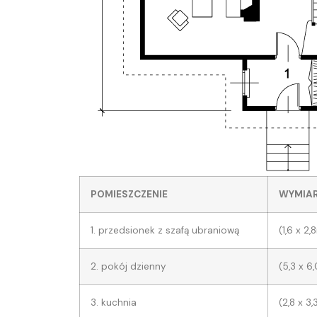
POMIESZCZENIE
WYMIA
1. przedsionek z szafą ubraniową
(1,6 x 2,
2. pokój dzienny
(5,3 x 6
3. kuchnia
(2,8 x 3,