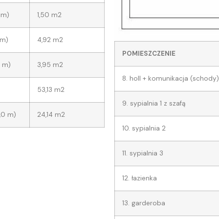
5 m)
1,50 m2
4 m)
4,92 m2
POMIESZCZENIE
2 m)
3,95 m2
8. holl + komunikacja (schody)
53,13 m2
9. sypialnia 1 z szafą
0,0 m)
24,14 m2
10. sypialnia 2
11. sypialnia 3
12. łazienka
13. garderoba