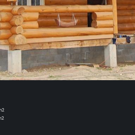
m2
m2