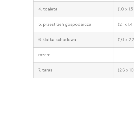
4. toaleta
(1,0 x 1,
5. przestrzeń gospodarcza
(2,1 x 1,
6. klatka schodowa
(1,0 x 2,
razem
–
7. taras
(2,6 x 1