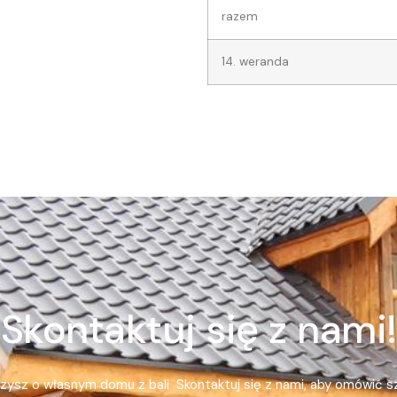
razem
14. weranda
Skontaktuj się z nami!
rzysz o własnym domu z bali Skontaktuj się z nami, aby omówić 