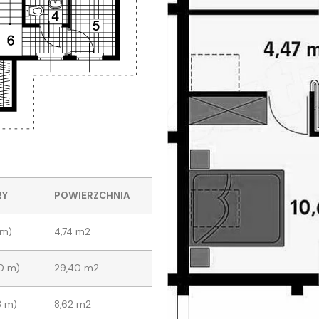
RY
POWIERZCHNIA
8m)
4,74 m2
,0 m)
29,40 m2
3 m)
8,62 m2