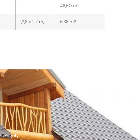
–
48,60 m2
(2,8 x 2,2 m)
6,38 m2
szczegóły