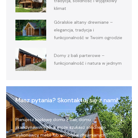
tradycja, solidność i wyjątkowy
klimat
Góralskie altany drewniane –
elegancja, tradycja i
funkcjonalność w Twoim ogrodzie
Domy z bali parterowe –
funkcjonalność i natura w jednym
Masz pytania? Skontaktuj się z nami!
Planujesz budowę domu z bali, domu
skandynawskiego, a może szukasz solidnego
wykonawcy mebli lub schodów drewnianych?