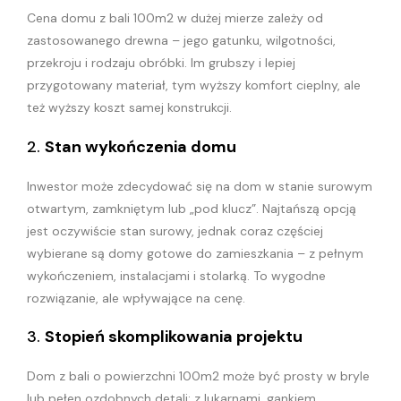
Cena domu z bali 100m2 w dużej mierze zależy od
zastosowanego drewna – jego gatunku, wilgotności,
przekroju i rodzaju obróbki. Im grubszy i lepiej
przygotowany materiał, tym wyższy komfort cieplny, ale
też wyższy koszt samej konstrukcji.
2.
Stan wykończenia domu
Inwestor może zdecydować się na dom w stanie surowym
otwartym, zamkniętym lub „pod klucz”. Najtańszą opcją
jest oczywiście stan surowy, jednak coraz częściej
wybierane są domy gotowe do zamieszkania – z pełnym
wykończeniem, instalacjami i stolarką. To wygodne
rozwiązanie, ale wpływające na cenę.
3.
Stopień skomplikowania projektu
Dom z bali o powierzchni 100m2 może być prosty w bryle
lub pełen ozdobnych detali: z lukarnami, gankiem,