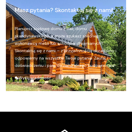
Masz pytania? Skontaktuj się z nami!
Planujesz budowę domu z bali, domu
skandynawskiego, a może szukasz solidnego
wykonawcy mebli lub schodów drewnianych?
Skontaktuj się z nami – z przyjemnością doradzimy i
odpowiemy na wszystkie Twoje pytania. Zaufaj
doświadczeniu i pasji do naturalnego budownictwa!
Wyślij wiadomość