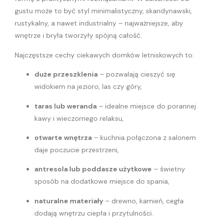
gustu może to być styl minimalistyczny, skandynawski,
rustykalny, a nawet industrialny – najważniejsze, aby
wnętrze i bryła tworzyły spójną całość.
Najczęstsze cechy ciekawych domków letniskowych to:
duże przeszklenia
– pozwalają cieszyć się
widokiem na jezioro, las czy góry,
taras lub weranda
– idealne miejsce do porannej
kawy i wieczornego relaksu,
otwarte wnętrza
– kuchnia połączona z salonem
daje poczucie przestrzeni,
antresola lub poddasze użytkowe
– świetny
sposób na dodatkowe miejsce do spania,
naturalne materiały
– drewno, kamień, cegła
dodają wnętrzu ciepła i przytulności.