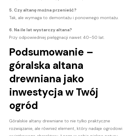
5. Czy altanę można przenieść?
Tak, ale wymaga to demontażu i ponownego montażu.
6. Na ile lat wystarczy altana?
Przy odpowiedniej pielęgnacji nawet 40–50 lat.
Podsumowanie –
góralska altana
drewniana jako
inwestycja w Twój
ogród
Góralskie altany drewniane to nie tylko praktyczne
rozwiązanie, ale również element, który nadaje ogrodowi