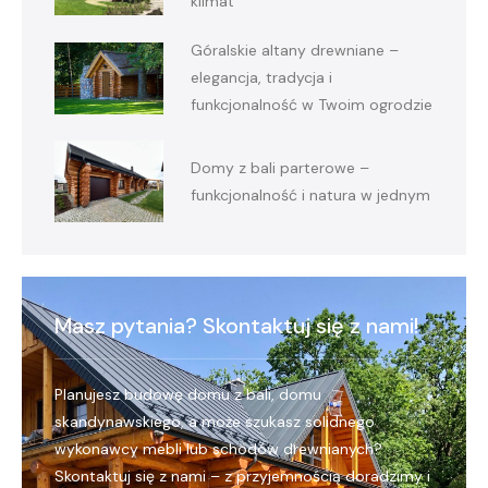
klimat
Góralskie altany drewniane –
elegancja, tradycja i
funkcjonalność w Twoim ogrodzie
Domy z bali parterowe –
funkcjonalność i natura w jednym
Masz pytania? Skontaktuj się z nami!
Planujesz budowę domu z bali, domu
skandynawskiego, a może szukasz solidnego
wykonawcy mebli lub schodów drewnianych?
Skontaktuj się z nami – z przyjemnością doradzimy i