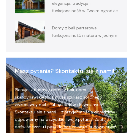
elegancja, tradycja i
funkcjonalność w Twoim ogrodzie
Domy z bali parterowe –
funkcjonalność i natura w jednym
Masz pytania? Skontaktuj się z nami!
Planujesz budowę domu z bali, domu
skandynawskiego, a może szukasz solidnego
wykonawcy mebli lub schodów drewnianych?
Skontaktuj się z nami – z przyjemnością doradzimy i
odpowiemy na wszystkie Twoje pytania. Zaufaj
doświadczeniu i pasji do naturalnego budownictwa!